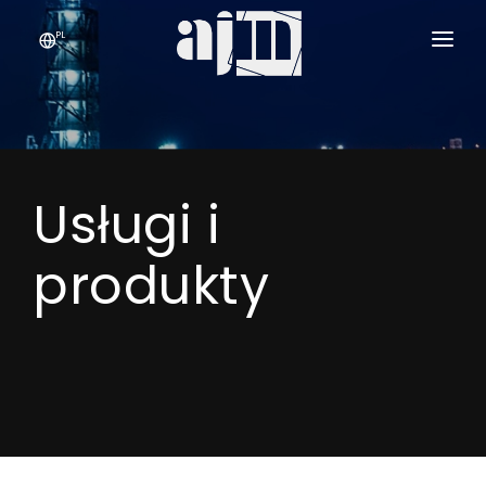
PL
PRZEDSIĘBIORSTWO
USŁUGI I PRODUKTY
›
Usługi i
JAKOŚĆ
KONTAKT
produkty