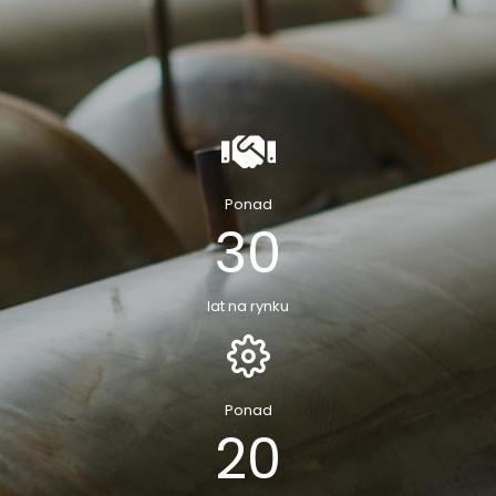
Ponad
30
lat na rynku
Ponad
20