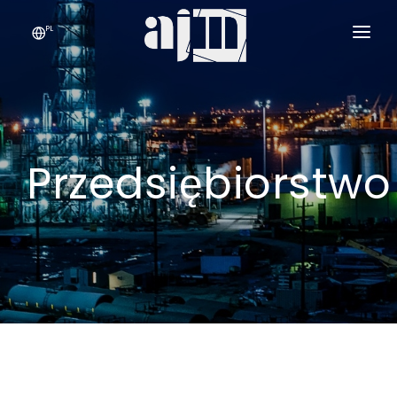
PL
PRZEDSIĘBIORSTWO
USŁUGI I PRODUKTY
›
Przedsiębiorstwo
JAKOŚĆ
KONTAKT