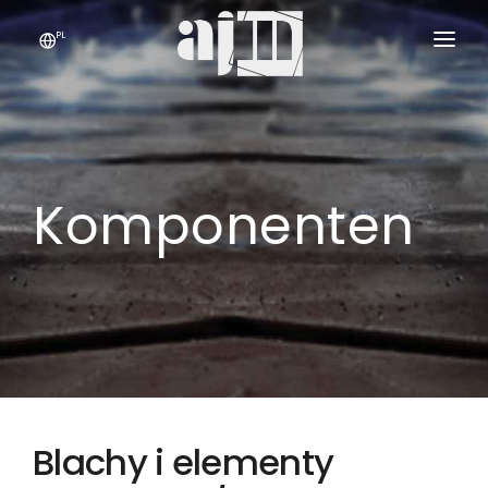
PL
PRZEDSIĘBIORSTWO
USŁUGI I PRODUKTY
›
Komponenten
JAKOŚĆ
KONTAKT
Blachy i elementy