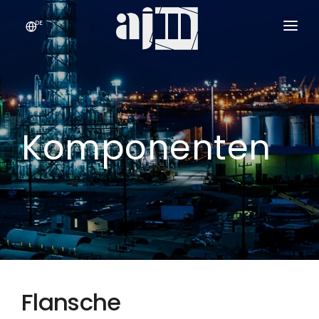
DE
UNTERNEHMEN
LEISTUNGEN & PRODUKTE
›
Komponenten
QUALITÄT
KONTAKT
Flansche